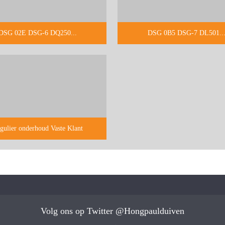
DSG 02E DSG-6 DQ250...
DSG 0B5 DSG-7 DL501..
gulier onderhoud Vaste Klant
Volg ons op Twitter @Hongpaulduiven