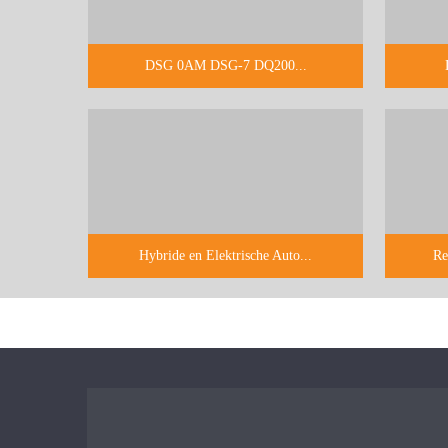
DSG 0AM DSG-7 DQ200...
Hybride en Elektrische Auto...
Re