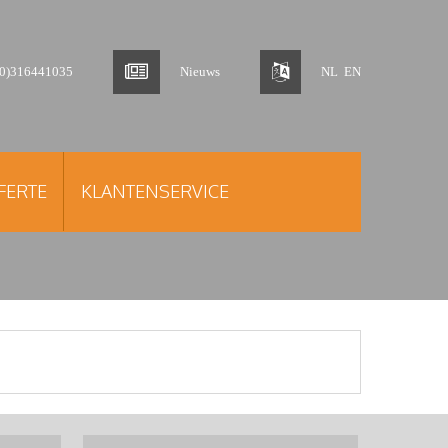
(0)316441035
Nieuws
NL
EN
FERTE
KLANTENSERVICE