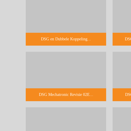
DSG en Dubbele Koppeling...
DSG
DSG Mechatronic Revisie 02E...
DSG