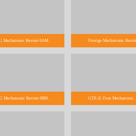
 Mechatronic Revisie 0AM...
Overige Mechatronic Revisi
 Mechatronic Revisie 0BH...
GTE-E-Tron Mechatronic..