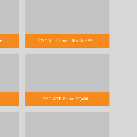
e
DSG Mechatronic Revisie 0B5...
.
DSG GTE-E-tron DQ400...