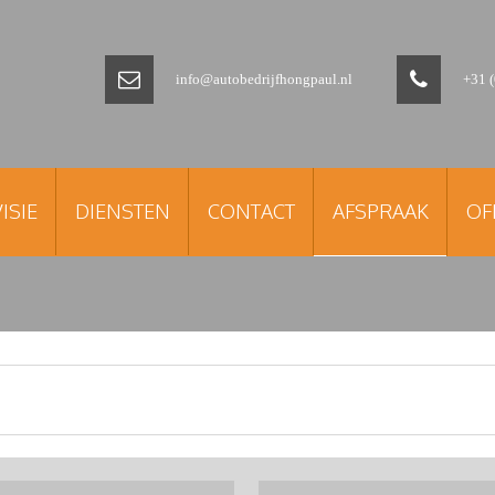
info@autobedrijfhongpaul.nl
+31 
ISIE
DIENSTEN
CONTACT
AFSPRAAK
OF