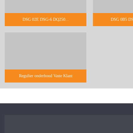
DSG 02E DSG-6 DQ250...
DSG 0B5 DS
Regulier onderhoud Vaste Klant