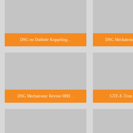
DSG en Dubbele Koppeling...
DSG Mechatroni
DSG Mechatronic Revisie 0BH...
GTE-E-Tron M